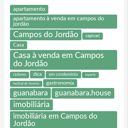
apartamento
apartamento à venda em campos do
jordão
Campos do Jordão
capivari
Casa
Casa à venda em Campos
do Jordão
dica
em condomínio
ciclismo
esporte
gastronomia
festival de inverno
guanabara
guanabara.house
imobiliária
imobiliária em Campos do
Jordão