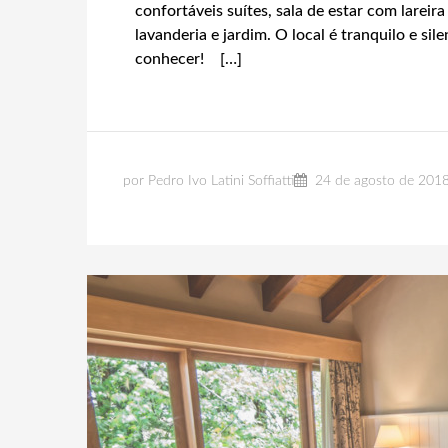
confortáveis suítes, sala de estar com lareir
lavanderia e jardim. O local é tranquilo e s
conhecer! […]
por Pedro Ivo Latini Soffiatti
24 de agosto de 201