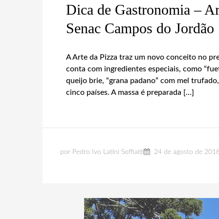
Dica de Gastronomia – Ar
Senac Campos do Jordão
A Arte da Pizza traz um novo conceito no pr
conta com ingredientes especiais, como “fuet 
queijo brie, “grana padano” com mel trufado,
cinco países. A massa é preparada […]
por Pedro Ivo Latini Soffiatti
24 de agosto de 201