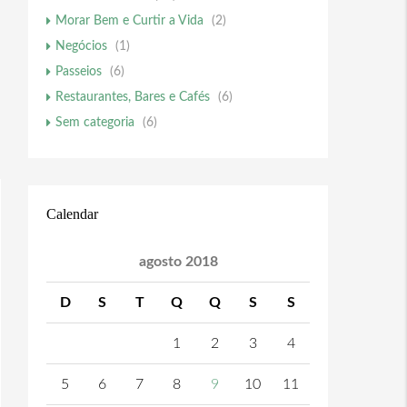
Morar Bem e Curtir a Vida
(2)
Negócios
(1)
Passeios
(6)
Restaurantes, Bares e Cafés
(6)
Sem categoria
(6)
Calendar
agosto 2018
D
S
T
Q
Q
S
S
1
2
3
4
5
6
7
8
9
10
11