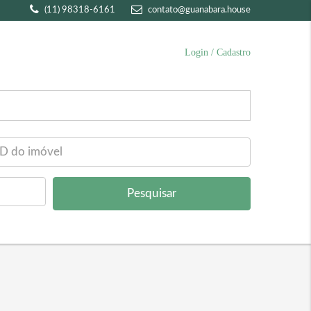
(11) 98318-6161
contato@guanabara.house
Login / Cadastro
Pesquisar