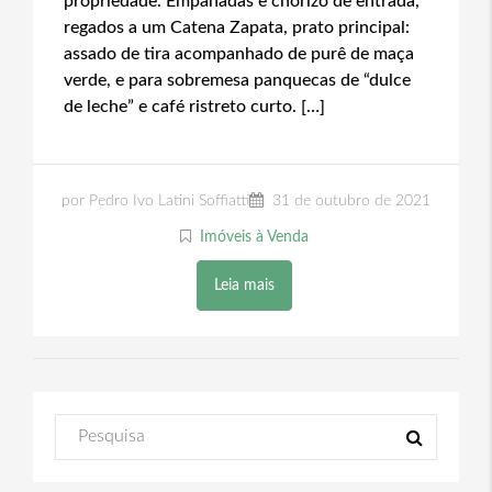
propriedade. Empanadas e chorizo de entrada,
regados a um Catena Zapata, prato principal:
assado de tira acompanhado de purê de maça
verde, e para sobremesa panquecas de “dulce
de leche” e café ristreto curto. […]
por Pedro Ivo Latini Soffiatti
31 de outubro de 2021
Imóveis à Venda
Leia mais