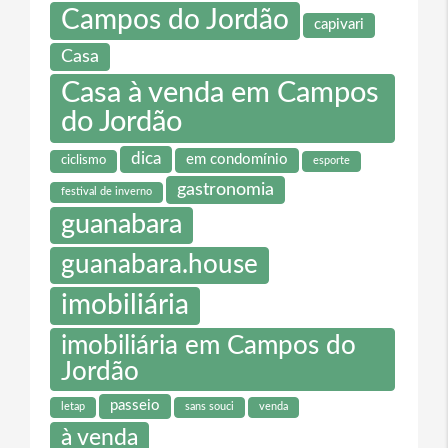
Campos do Jordão
capivari
Casa
Casa à venda em Campos
do Jordão
dica
em condomínio
ciclismo
esporte
gastronomia
festival de inverno
guanabara
guanabara.house
imobiliária
imobiliária em Campos do
Jordão
passeio
letap
sans souci
venda
à venda