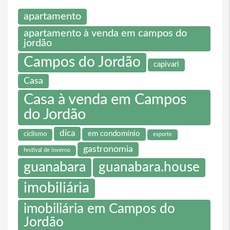
apartamento
apartamento à venda em campos do
jordão
Campos do Jordão
capivari
Casa
Casa à venda em Campos
do Jordão
dica
em condomínio
ciclismo
esporte
gastronomia
festival de inverno
guanabara
guanabara.house
imobiliária
imobiliária em Campos do
Jordão