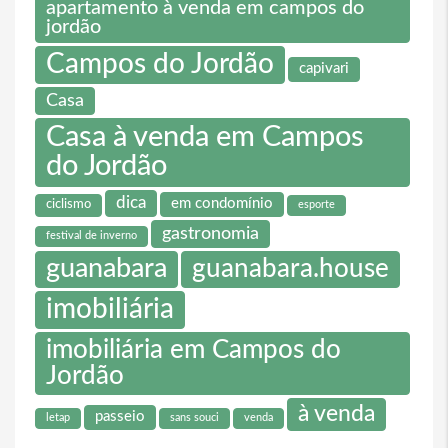
apartamento à venda em campos do
jordão
Campos do Jordão
capivari
Casa
Casa à venda em Campos
do Jordão
dica
em condomínio
ciclismo
esporte
gastronomia
festival de inverno
guanabara
guanabara.house
imobiliária
imobiliária em Campos do
Jordão
à venda
passeio
letap
sans souci
venda