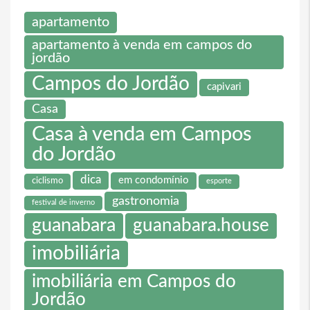
apartamento
apartamento à venda em campos do
jordão
Campos do Jordão
capivari
Casa
Casa à venda em Campos
do Jordão
dica
em condomínio
ciclismo
esporte
gastronomia
festival de inverno
guanabara
guanabara.house
imobiliária
imobiliária em Campos do
Jordão