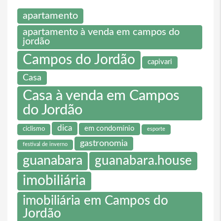
apartamento
apartamento à venda em campos do
jordão
Campos do Jordão
capivari
Casa
Casa à venda em Campos
do Jordão
dica
em condomínio
ciclismo
esporte
gastronomia
festival de inverno
guanabara
guanabara.house
imobiliária
imobiliária em Campos do
Jordão