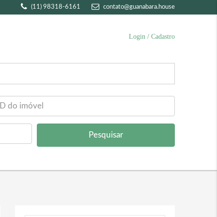
(11) 98318-6161
contato@guanabara.house
Login / Cadastro
Pesquisar