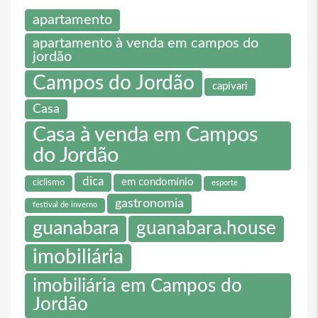
apartamento
apartamento à venda em campos do
jordão
Campos do Jordão
capivari
Casa
Casa à venda em Campos
do Jordão
dica
em condomínio
ciclismo
esporte
gastronomia
festival de inverno
guanabara
guanabara.house
imobiliária
imobiliária em Campos do
Jordão