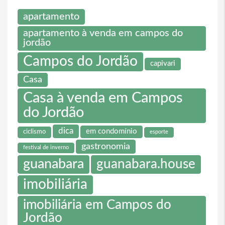
apartamento
apartamento à venda em campos do
jordão
Campos do Jordão
capivari
Casa
Casa à venda em Campos
do Jordão
dica
em condomínio
ciclismo
esporte
gastronomia
festival de inverno
guanabara
guanabara.house
imobiliária
imobiliária em Campos do
Jordão