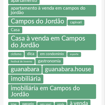
apartamento
apartamento à venda em campos do
jordão
Campos do Jordão
capivari
Casa
Casa à venda em Campos
do Jordão
dica
em condomínio
ciclismo
esporte
gastronomia
festival de inverno
guanabara
guanabara.house
imobiliária
imobiliária em Campos do
Jordão
à venda
passeio
letap
sans souci
venda