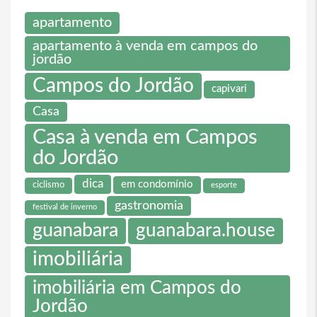
apartamento
apartamento à venda em campos do
jordão
Campos do Jordão
capivari
Casa
Casa à venda em Campos
do Jordão
dica
em condomínio
ciclismo
esporte
gastronomia
festival de inverno
guanabara
guanabara.house
imobiliária
imobiliária em Campos do
Jordão