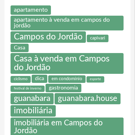
apartamento
apartamento à venda em campos do
jordão
Campos do Jordão
capivari
Casa
Casa à venda em Campos
do Jordão
dica
em condomínio
ciclismo
esporte
gastronomia
festival de inverno
guanabara
guanabara.house
imobiliária
imobiliária em Campos do
Jordão