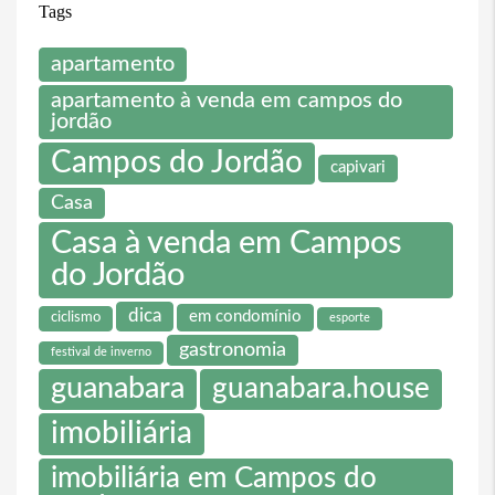
Tags
apartamento
apartamento à venda em campos do
jordão
Campos do Jordão
capivari
Casa
Casa à venda em Campos
do Jordão
dica
em condomínio
ciclismo
esporte
gastronomia
festival de inverno
guanabara
guanabara.house
imobiliária
imobiliária em Campos do