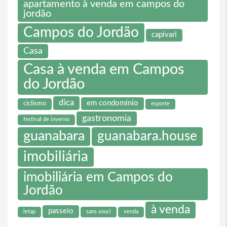
apartamento à venda em campos do
jordão
Campos do Jordão
capivari
Casa
Casa à venda em Campos
do Jordão
dica
em condomínio
ciclismo
esporte
gastronomia
festival de inverno
guanabara
guanabara.house
imobiliária
imobiliária em Campos do
Jordão
à venda
passeio
letap
sans souci
venda