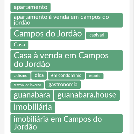
apartamento
apartamento à venda em campos do
jordão
Campos do Jordão
capivari
Casa
Casa à venda em Campos
do Jordão
dica
em condomínio
ciclismo
esporte
gastronomia
festival de inverno
guanabara
guanabara.house
imobiliária
imobiliária em Campos do
Jordão