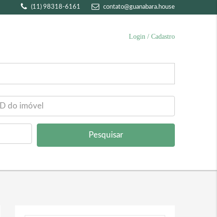
(11) 98318-6161
contato@guanabara.house
Login / Cadastro
Pesquisar