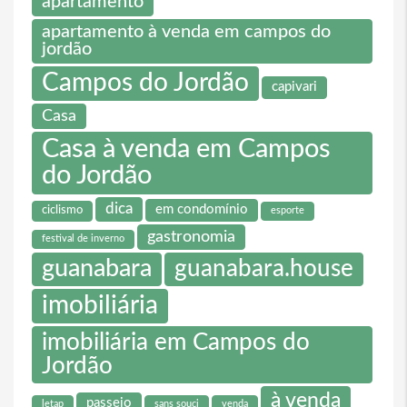
apartamento
apartamento à venda em campos do
jordão
Campos do Jordão
capivari
Casa
Casa à venda em Campos
do Jordão
dica
em condomínio
ciclismo
esporte
gastronomia
festival de inverno
guanabara
guanabara.house
imobiliária
imobiliária em Campos do
Jordão
à venda
passeio
letap
sans souci
venda