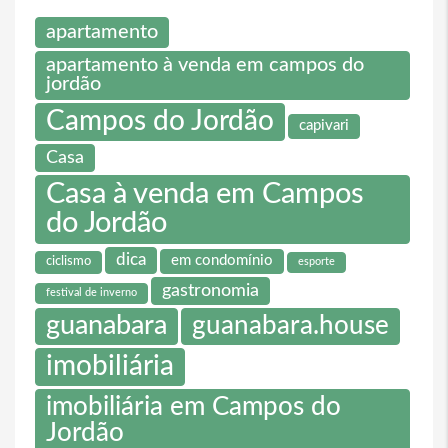
apartamento
apartamento à venda em campos do
jordão
Campos do Jordão
capivari
Casa
Casa à venda em Campos
do Jordão
dica
em condomínio
ciclismo
esporte
gastronomia
festival de inverno
guanabara
guanabara.house
imobiliária
imobiliária em Campos do
Jordão