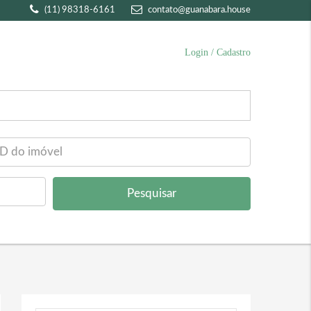
(11) 98318-6161
contato@guanabara.house
Login / Cadastro
Pesquisar