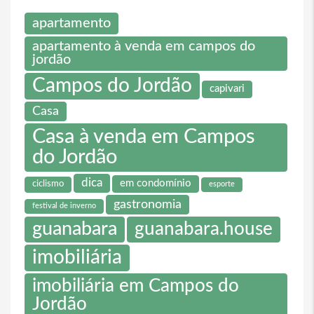
apartamento
apartamento à venda em campos do
jordão
Campos do Jordão
capivari
Casa
Casa à venda em Campos
do Jordão
dica
em condomínio
ciclismo
esporte
gastronomia
festival de inverno
guanabara
guanabara.house
imobiliária
imobiliária em Campos do
Jordão