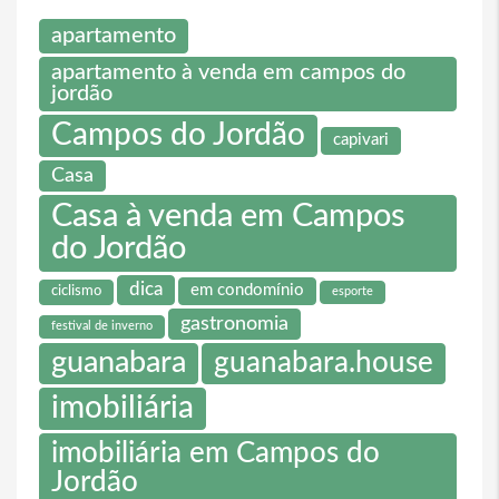
apartamento
apartamento à venda em campos do
jordão
Campos do Jordão
capivari
Casa
Casa à venda em Campos
do Jordão
dica
em condomínio
ciclismo
esporte
gastronomia
festival de inverno
guanabara
guanabara.house
imobiliária
imobiliária em Campos do
Jordão