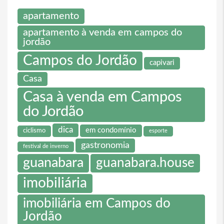
apartamento
apartamento à venda em campos do
jordão
Campos do Jordão
capivari
Casa
Casa à venda em Campos
do Jordão
dica
em condomínio
ciclismo
esporte
gastronomia
festival de inverno
guanabara
guanabara.house
imobiliária
imobiliária em Campos do
Jordão