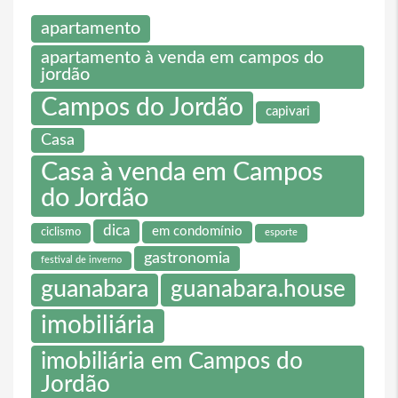
apartamento
apartamento à venda em campos do
jordão
Campos do Jordão
capivari
Casa
Casa à venda em Campos
do Jordão
dica
em condomínio
ciclismo
esporte
gastronomia
festival de inverno
guanabara
guanabara.house
imobiliária
imobiliária em Campos do
Jordão