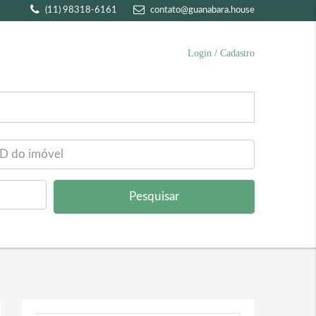
(11) 98318-6161
contato@guanabara.house
Login / Cadastro
Pesquisar