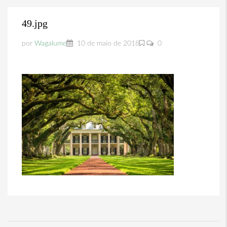
49.jpg
por
Wagalume
10 de maio de 2018
0