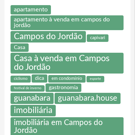
apartamento
apartamento à venda em campos do
jordão
Campos do Jordão
capivari
Casa
Casa à venda em Campos
do Jordão
dica
em condomínio
ciclismo
esporte
gastronomia
festival de inverno
guanabara
guanabara.house
imobiliária
imobiliária em Campos do
Jordão