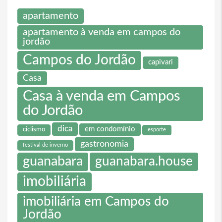
apartamento
apartamento à venda em campos do
jordão
Campos do Jordão
capivari
Casa
Casa à venda em Campos
do Jordão
dica
em condomínio
ciclismo
esporte
gastronomia
festival de inverno
guanabara
guanabara.house
imobiliária
imobiliária em Campos do
Jordão