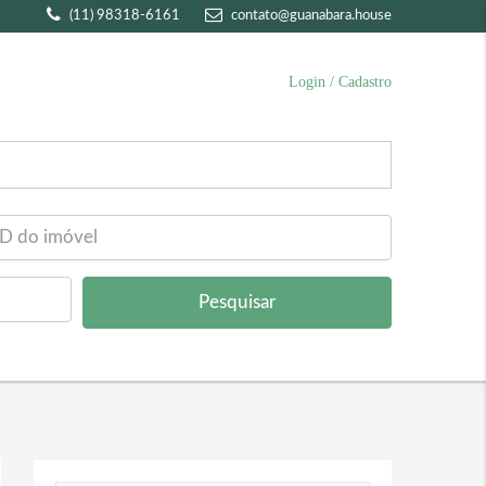
(11) 98318-6161
contato@guanabara.house
Login / Cadastro
Pesquisar