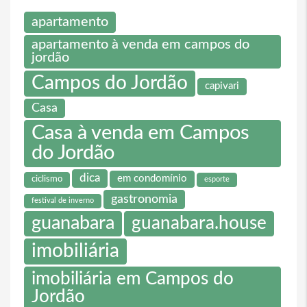
apartamento
apartamento à venda em campos do
jordão
Campos do Jordão
capivari
Casa
Casa à venda em Campos
do Jordão
dica
em condomínio
ciclismo
esporte
gastronomia
festival de inverno
guanabara
guanabara.house
imobiliária
imobiliária em Campos do
Jordão