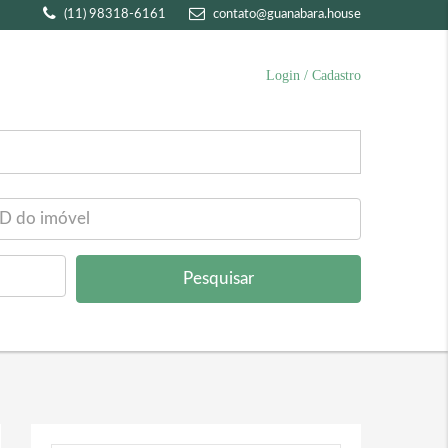
(11) 98318-6161
contato@guanabara.house
Login / Cadastro
Pesquisar