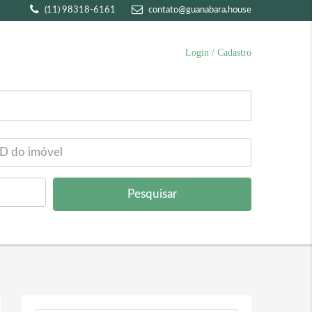
(11) 98318-6161
contato@guanabara.house
Login / Cadastro
Pesquisar