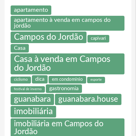
apartamento
apartamento à venda em campos do
jordão
Campos do Jordão
capivari
Casa
Casa à venda em Campos
do Jordão
dica
em condomínio
ciclismo
esporte
gastronomia
festival de inverno
guanabara
guanabara.house
imobiliária
imobiliária em Campos do
Jordão