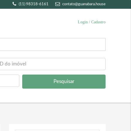
(11) 98318-6161
contato@guanabara.house
Login / Cadastro
Pesquisar