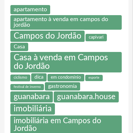
apartamento
apartamento à venda em campos do
jordão
Campos do Jordão
capivari
Casa
Casa à venda em Campos
do Jordão
dica
em condomínio
ciclismo
esporte
gastronomia
festival de inverno
guanabara
guanabara.house
imobiliária
imobiliária em Campos do
Jordão