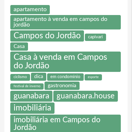
apartamento
apartamento à venda em campos do
jordão
Campos do Jordão
capivari
Casa
Casa à venda em Campos
do Jordão
dica
em condomínio
ciclismo
esporte
gastronomia
festival de inverno
guanabara
guanabara.house
imobiliária
imobiliária em Campos do
Jordão