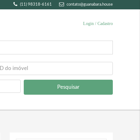
(11) 98318-6161
contato@guanabara.house
Login / Cadastro
Pesquisar