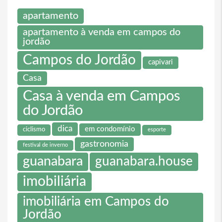
apartamento
apartamento à venda em campos do
jordão
Campos do Jordão
capivari
Casa
Casa à venda em Campos
do Jordão
dica
em condomínio
ciclismo
esporte
gastronomia
festival de inverno
guanabara
guanabara.house
imobiliária
imobiliária em Campos do
Jordão