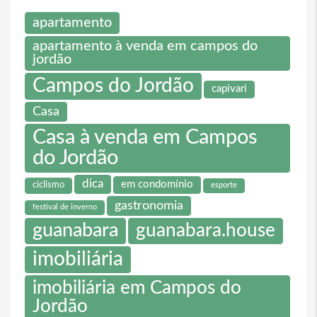
apartamento
apartamento à venda em campos do
jordão
Campos do Jordão
capivari
Casa
Casa à venda em Campos
do Jordão
dica
em condomínio
ciclismo
esporte
gastronomia
festival de inverno
guanabara
guanabara.house
imobiliária
imobiliária em Campos do
Jordão