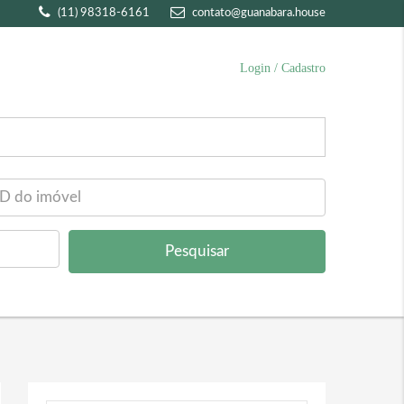
(11) 98318-6161
contato@guanabara.house
Login / Cadastro
Pesquisar