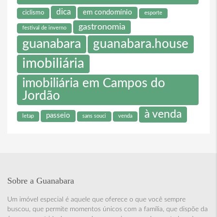
dica
em condomínio
ciclismo
esporte
gastronomia
festival de inverno
guanabara
guanabara.house
imobiliária
imobiliária em Campos do
Jordão
à venda
passeio
letap
sans souci
venda
Sobre a Guanabara
Um imóvel especial é aquele que oferece o que você sempre
buscou, que permite momentos únicos com a família, que dispõe da