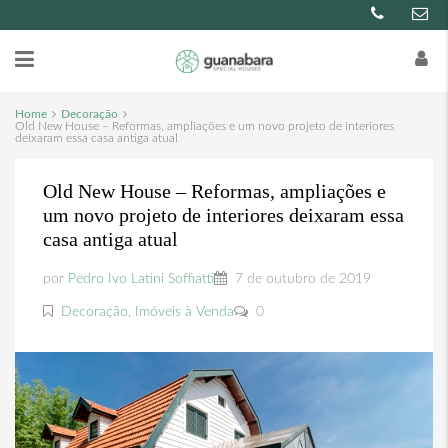
Home
Decoração
Old New House – Reformas, ampliações e um novo projeto de interiores
deixaram essa casa antiga atual
Old New House – Reformas, ampliações e
um novo projeto de interiores deixaram essa
casa antiga atual
por
Pedro Ivo Latini Soffiatti
7 de outubro de 2019
Decoração
,
Imóveis à Venda
0