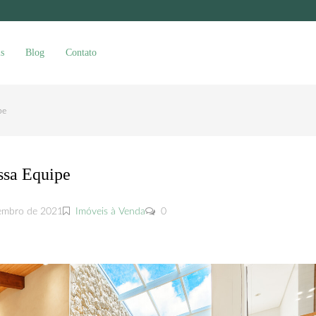
s
Blog
Contato
pe
ssa Equipe
embro de 2021
Imóveis à Venda
0