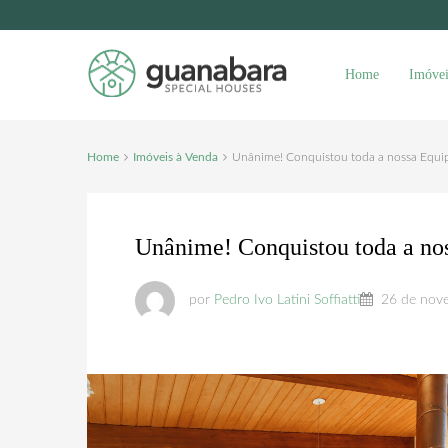
Home
Imóvei
Home
Imóveis à Venda
Unânime! Conquistou toda a nossa Equi
Unânime! Conquistou toda a no
por
Pedro Ivo Latini Soffiatti
26 de nov