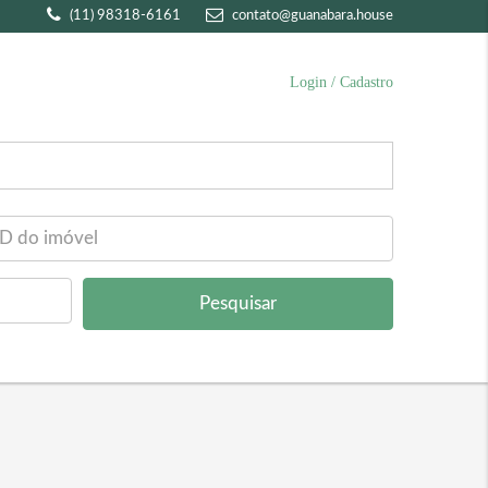
(11) 98318-6161
contato@guanabara.house
Login / Cadastro
Pesquisar