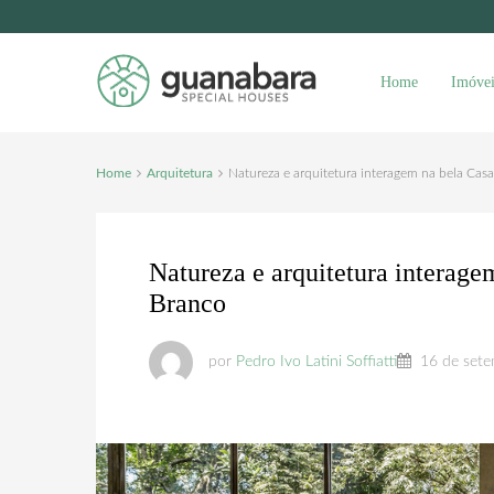
Home
Imóvei
Home
Arquitetura
Natureza e arquitetura interagem na bela Casa
Natureza e arquitetura interage
Branco
por
Pedro Ivo Latini Soffiatti
16 de sete