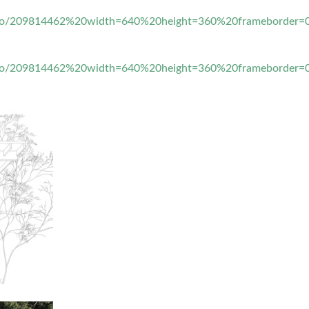
ideo/209814462%20width=640%20height=360%20frameborder=0
ideo/209814462%20width=640%20height=360%20frameborder=0