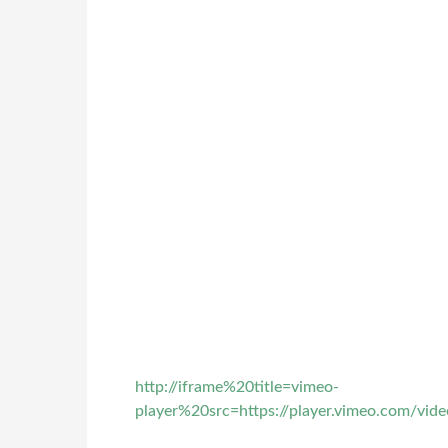
http://iframe%20title=vimeo-
player%20src=https://player.vimeo.com/v