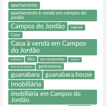
apartamento
apartamento à venda em campos do
jordão
Campos do Jordão
capivari
Casa
Casa à venda em Campos
do Jordão
dica
em condomínio
ciclismo
esporte
gastronomia
festival de inverno
guanabara
guanabara.house
imobiliária
imobiliária em Campos do
Jordão