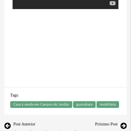
Tags:
Casa à venda em Campos do Jordão
guanabara
imobiliária
Post Anterior
Próximo Post