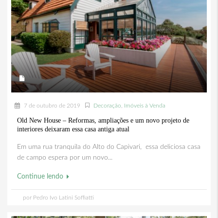
7 de outubro de 2019
Decoração
,
Imóveis à Venda
Old New House – Reformas, ampliações e um novo projeto de
interiores deixaram essa casa antiga atual
Em uma rua tranquila do Alto do Capivari, essa deliciosa casa
de campo espera por um novo...
Continue lendo
por Pedro Ivo Latini Soffiatti