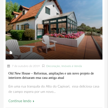
7 de outubro de 2019
Decoração
,
Imóveis à Venda
Old New House – Reformas, ampliações e um novo projeto de
interiores deixaram essa casa antiga atual
Em uma rua tranquila do Alto do Capivari, essa deliciosa casa
de campo espera por um novo...
Continue lendo